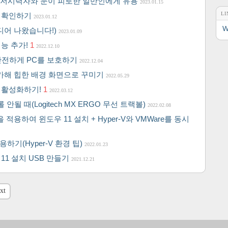
약, 저시력자와 눈이 피로한 일반인에게 유용
2023.01.15
LI
제 확인하기
2023.01.12
W
드디어 나왔습니다!)
2023.01.09
기능 추가!
1
2022.12.10
용하고 안전하게 PC를 보호하기
2022.12.04
 추가해 힙한 배경 화면으로 꾸미기
2022.05.29
 탭 활성화하기!
1
2022.03.12
크롤 안될 때(Logitech MX ERGO 무선 트랙볼)
2022.02.08
 TPM을 적용하여 윈도우 11 설치 + Hyper-V와 VMWare를 동시
하기(Hyper-V 환경 팁)
2022.01.23
 11 설치 USB 만들기
2021.12.21
xt