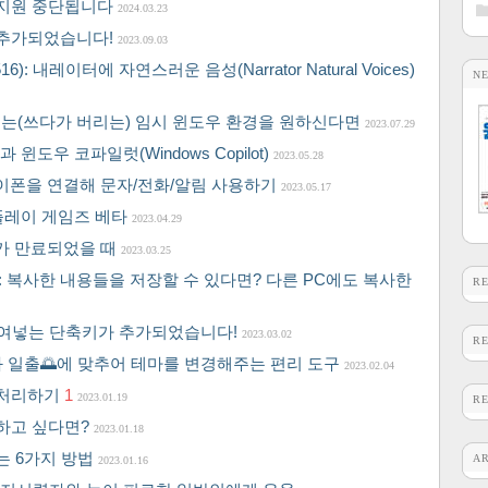
 지원 중단됩니다
2024.03.23
이 추가되었습니다!
2023.09.03
: 내레이터에 자연스러운 음성(Narrator Natural Voices)
N
화되는(쓰다가 버리는) 임시 윈도우 환경을 원하신다면
2023.07.29
 윈도우 코파일럿(Windows Copilot)
2023.05.28
 아이폰을 연결해 문자/전화/알림 사용하기
2023.05.17
플레이 게임즈 베타
2023.04.29
가 만료되었을 때
2023.03.25
: 복사한 내용들을 저장할 수 있다면? 다른 PC에도 복사한
R
만 붙여넣는 단축키가 추가되었습니다!
2023.03.02
R
과 일출🌅에 맞추어 테마를 변경해주는 편리 도구
2023.02.04
 처리하기
1
2023.01.19
R
시하고 싶다면?
2023.01.18
는 6가지 방법
A
2023.01.16