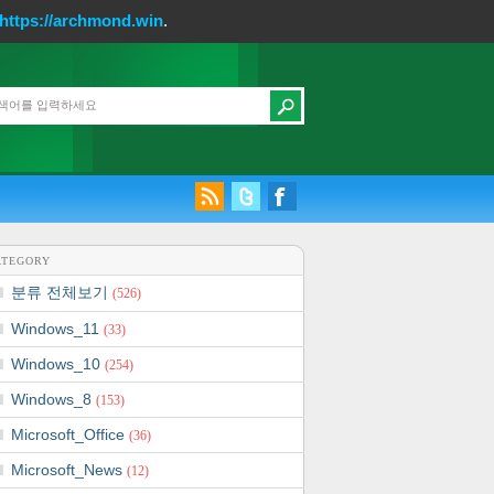
https://archmond.win
.
ATEGORY
분류 전체보기
(526)
Windows_11
(33)
Windows_10
(254)
Windows_8
(153)
Microsoft_Office
(36)
Microsoft_News
(12)