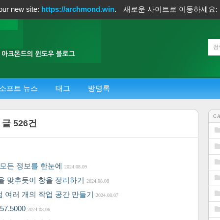
our new site:
https://archmond.win
.
새로운 사이트로 이동하세요:
소프트 뉴스
태그
방명록
C
 글
526
건
, 모든 정보를 한눈에
2024.08.09
각을 맞추듯이 창을 정리하기
2024.08.08
럼 여러 개의 작업 공간 만들기
2024.08.07
7.5000
2024.08.06