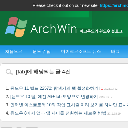
Please check it out on our new site:
https://archm
처음으로
윈도우 팁
마이크로소프트 뉴스
태그
[
tab
]에 해당되는 글
4
건
윈도우 11 빌드 22572: 탐색기의 탭 활성화하기!
1
2022.03.12
[윈도우 10 팁] 예전 Alt+Tab 모양으로 변경하기
2016.03.17
인터넷 익스플로러 10의 작업 표시줄 미리 보기를 하나만 표
윈도우 8에서 앱과 앱 사이를 전환하는 새로운 방법
2012.03.29