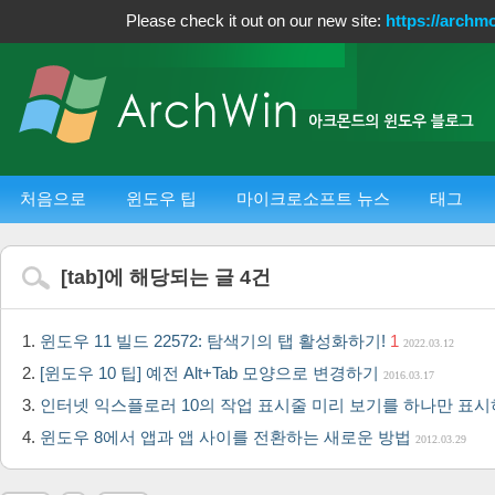
Please check it out on our new site:
https://archm
처음으로
윈도우 팁
마이크로소프트 뉴스
태그
[
tab
]에 해당되는 글
4
건
윈도우 11 빌드 22572: 탐색기의 탭 활성화하기!
1
2022.03.12
[윈도우 10 팁] 예전 Alt+Tab 모양으로 변경하기
2016.03.17
인터넷 익스플로러 10의 작업 표시줄 미리 보기를 하나만 표
윈도우 8에서 앱과 앱 사이를 전환하는 새로운 방법
2012.03.29