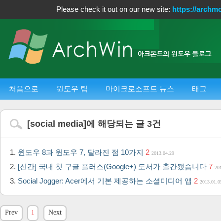
Please check it out on our new site:
https://archm
처음으로
윈도우 팁
마이크로소프트 뉴스
태그
[
social media
]에 해당되는 글
3
건
윈도우 8과 윈도우 7, 달라진 점 10가지
2
2013.04.29
[신간] 국내 첫 구글 플러스(Google+) 도서가 출간됐습니다
7
20
Social Jogger: Acer에서 기본 제공하는 소셜미디어 앱
2
2013.01.0
Prev
1
Next