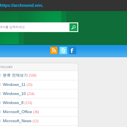
https://archmond.win
.
ATEGORY
분류 전체보기
(526)
Windows_11
(33)
Windows_10
(254)
Windows_8
(153)
Microsoft_Office
(36)
Microsoft_News
(12)