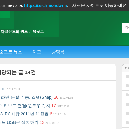
our new site:
https://archmond.win
.
새로운 사이트로 이동하세요:
소프트 뉴스
태그
방명록
C
해당되는 글
14
건
노라마
2012.03.18
화면 분할 기능, 스냅(Snap)
26
2012.01.08
 키보드 연결(윈도우 7, 8)
17
2012.01.05
: PC사랑 2011년 11월호
6
2012.01.04
 8을 USB로 설치하기
12
2012.01.02