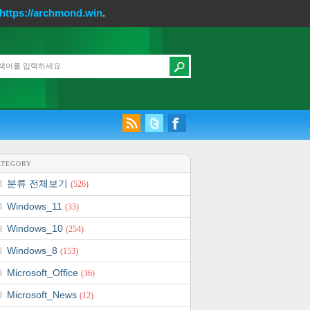
https://archmond.win
.
ATEGORY
분류 전체보기
(526)
Windows_11
(33)
Windows_10
(254)
Windows_8
(153)
Microsoft_Office
(36)
Microsoft_News
(12)