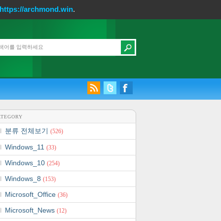
https://archmond.win
.
ATEGORY
분류 전체보기
(526)
Windows_11
(33)
Windows_10
(254)
Windows_8
(153)
Microsoft_Office
(36)
Microsoft_News
(12)