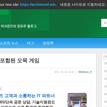
our new site:
https://archmond.win
.
새로운 사이트로 이동하세요:
소프트 뉴스
태그
방명록
C
8에 포함된 오목 게임
Windows_8
2011. 10. 16. 10:49
|
고
 고객과 소통하는 IT 파트너
365/단속 공문 상담, 기술지원윈도