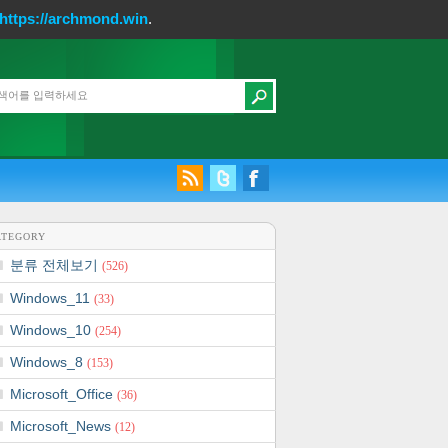
https://archmond.win
.
ATEGORY
분류 전체보기
(526)
Windows_11
(33)
Windows_10
(254)
Windows_8
(153)
Microsoft_Office
(36)
Microsoft_News
(12)