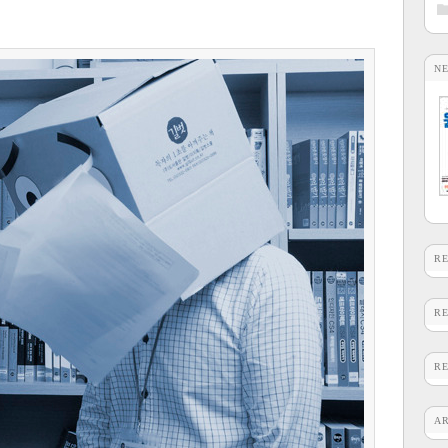
N
R
R
R
A