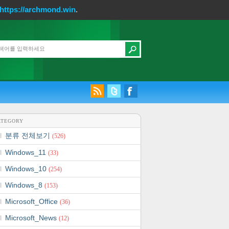
https://archmond.win
.
ATEGORY
분류 전체보기
(526)
Windows_11
(33)
Windows_10
(254)
Windows_8
(153)
Microsoft_Office
(36)
Microsoft_News
(12)