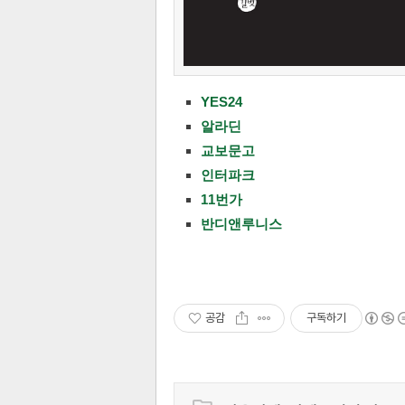
YES24
알라딘
교보문고
인터파크
11번가
반디앤루니스
공감
구독하기