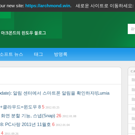
our new site:
https://archmond.win
.
새로운 사이트로 이동하세요:
소프트 뉴스
태그
방명록
C
y Update): 알림 센터에서 스마트폰 알림을 확인하자!(Lumia
켓+클라우드=윈도우 8
5
2012.03.25
화면 분할 기능, 스냅(Snap)
26
2012.01.08
: PC사랑 2011년 11월호
6
2012.01.04
1
4
2011.09.26