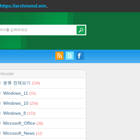
https://archmond.win
.
ATEGORY
분류 전체보기
(526)
Windows_11
(33)
Windows_10
(254)
Windows_8
(153)
Microsoft_Office
(36)
Microsoft_News
(12)