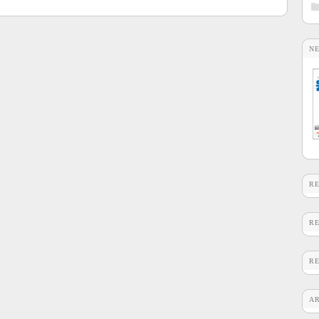
N
R
R
R
A