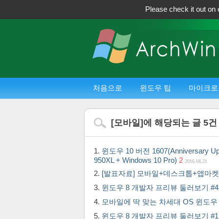
Please check it out on 
처음으로
윈도우 팁
마이크로
[
모바일
]에 해당되는 글
5
건
윈도우 10 버전 1607(Anniversar
950XL + Windows 10 Pro)
2
2016.08.21
[발표자료] 모바일+데스크톱+앱마
윈도우 8 개발자 프리뷰 둘러보기 #4 
모바일에 딱 맞는 차세대 OS 윈도우 8
윈도우 8 개발자 프리뷰 둘러보기 #