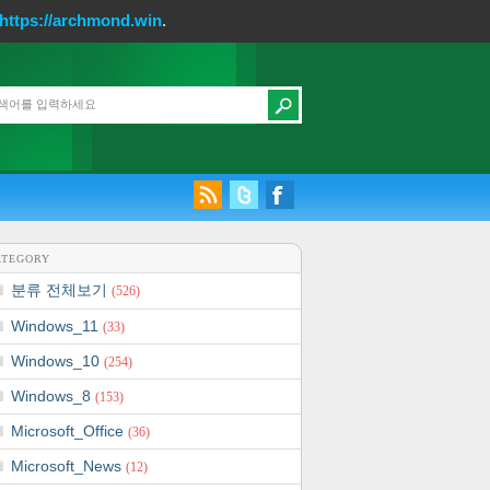
https://archmond.win
.
ATEGORY
분류 전체보기
(526)
Windows_11
(33)
Windows_10
(254)
Windows_8
(153)
Microsoft_Office
(36)
Microsoft_News
(12)