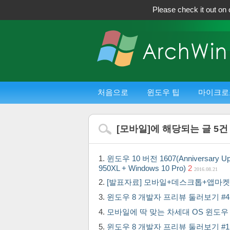
Please check it out on 
처음으로
윈도우 팁
마이크로
[
모바일
]에 해당되는 글
5
건
윈도우 10 버전 1607(Anniversar
950XL + Windows 10 Pro)
2
2016.08.21
[발표자료] 모바일+데스크톱+앱마
윈도우 8 개발자 프리뷰 둘러보기 #4 
모바일에 딱 맞는 차세대 OS 윈도우 8
윈도우 8 개발자 프리뷰 둘러보기 #