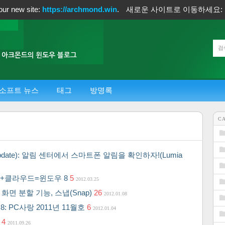
our new site:
https://archmond.win
.
새로운 사이트로 이동하세요:
소프트 뉴스
태그
방명록
C
y Update): 알림 센터에서 스마트폰 알림을 확인하자!(Lumia
켓+클라우드=윈도우 8
5
2012.03.25
화면 분할 기능, 스냅(Snap)
26
2012.01.08
: PC사랑 2011년 11월호
6
2012.01.04
1
4
2011.09.26