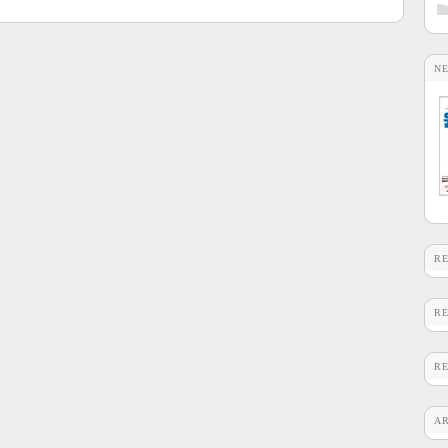
N
R
R
R
A