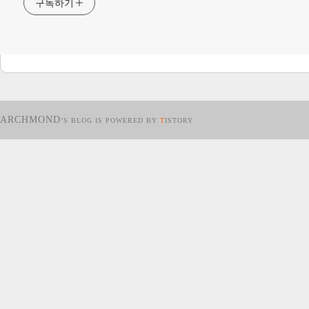
구독하기
ARCHMOND
’S BLOG IS POWERED BY
T
ISTORY