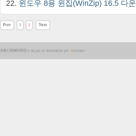
윈도우 8용 윈집(WinZip) 16.5 
Prev
1
2
Next
ARCHMOND
’S BLOG IS POWERED BY
T
ISTORY