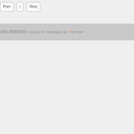
Prev
1
Next
ARCHMOND
’S BLOG IS POWERED BY
T
ISTORY