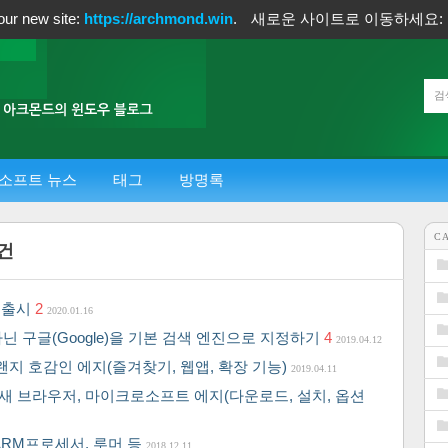
our new site:
https://archmond.win
.
새로운 사이트로 이동하세요:
소프트 뉴스
태그
방명록
C
건
 출시
2
2020.01.16
Bing)이 아닌 구글(Google)을 기본 검색 엔진으로 지정하기
4
2019.04.12
롬같지만 왠지 호감인 에지(즐겨찾기, 웹앱, 확장 기능)
2019.04.11
크롬을 품은 새 브라우저, 마이크로소프트 에지(다운로드, 설치, 옵션
 ARM프로세서, 루머 등
2018.12.11