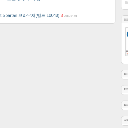
t Spartan 브라우저(빌드 10049)
3
2015.04.01
N
R
R
R
A