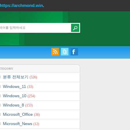
https://archmond.win
.
ATEGORY
분류 전체보기
(526)
Windows_11
(33)
Windows_10
(254)
Windows_8
(153)
Microsoft_Office
(36)
Microsoft_News
(12)