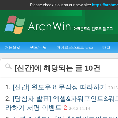
Please check it out on our new site:
https://archm
처음으로
윈도우 팁
마이크로소프트 뉴스
태그
[
신간
]에 해당되는 글
10
건
[신간] 윈도우 8 무작정 따라하기
2013
[당첨자 발표] 엑셀&파워포인트&워드 
라하기 서평 이벤트
2
2013.11.14