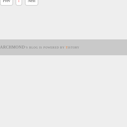
Prev
1
Next
ARCHMOND
’S BLOG IS POWERED BY
T
ISTORY