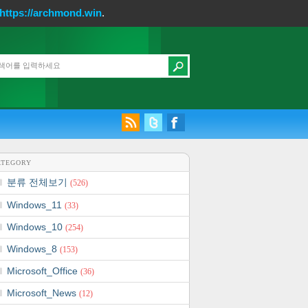
https://archmond.win
.
ATEGORY
분류 전체보기
(526)
Windows_11
(33)
Windows_10
(254)
Windows_8
(153)
Microsoft_Office
(36)
Microsoft_News
(12)