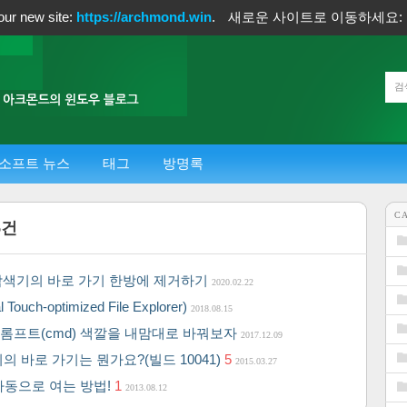
our new site:
https://archmond.win
.
새로운 사이트로 이동하세요:
소프트 뉴스
태그
방명록
C
5
건
, 탐색기의 바로 가기 한방에 제거하기
2020.02.22
h-optimized File Explorer)
2018.08.15
: 명령 프롬프트(cmd) 색깔을 내맘대로 바꿔보자
2017.12.09
기의 바로 가기는 뭔가요?(빌드 10041)
5
2015.03.27
자동으로 여는 방법!
1
2013.08.12