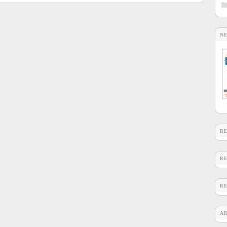
N
R
R
R
A