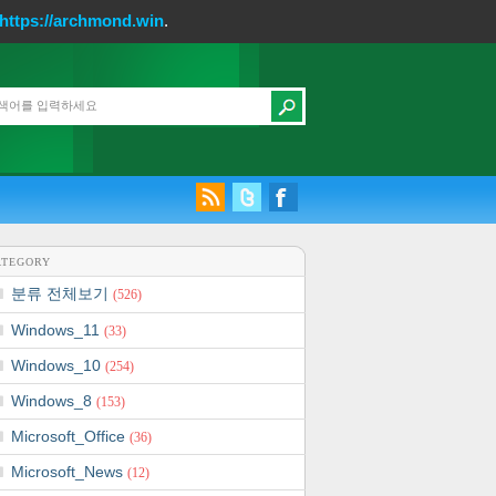
https://archmond.win
.
ATEGORY
분류 전체보기
(526)
Windows_11
(33)
Windows_10
(254)
Windows_8
(153)
Microsoft_Office
(36)
Microsoft_News
(12)