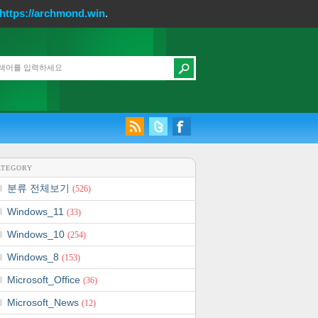
https://archmond.win
.
ATEGORY
분류 전체보기
(526)
Windows_11
(33)
Windows_10
(254)
Windows_8
(153)
Microsoft_Office
(36)
Microsoft_News
(12)