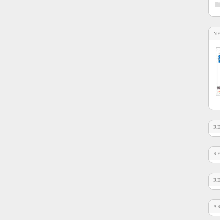
N
R
R
R
A