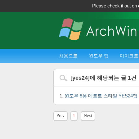
Please check it out on 
처음으로
윈도우 팁
마이크로
[
yes24
]에 해당되는 글
1
건
윈도우 8용 메트로 스타일 YES24앱
Prev
1
Next