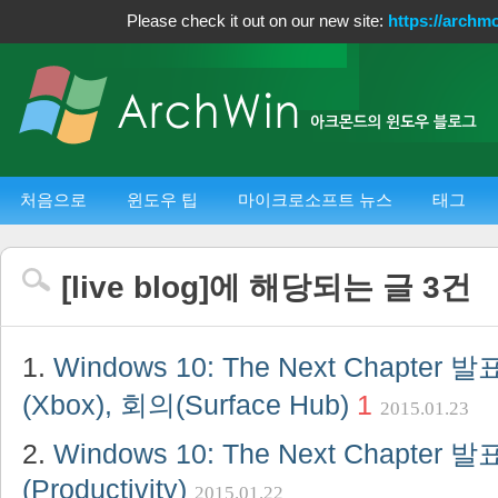
Please check it out on our new site:
https://archm
처음으로
윈도우 팁
마이크로소프트 뉴스
태그
[
live blog
]에 해당되는 글
3
건
Windows 10: The Next Chapter 
(Xbox), 회의(Surface Hub)
1
2015.01.23
Windows 10: The Next Chapter
(Productivity)
2015.01.22