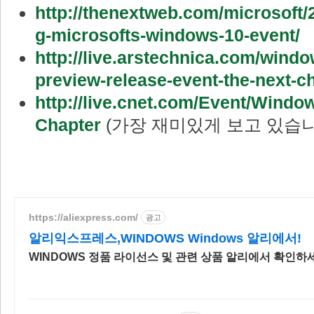
http://thenextweb.com/microsoft/2
g-microsofts-windows-10-event/
http://live.arstechnica.com/wind
preview-release-event-the-next-ch
http://live.cnet.com/Event/Wind
Chapter
(가장 재미있게 보고 있습니다.
https://aliexpress.com/
광고
알리익스프레스,WINDOWS Windows 알리에서!
WINDOWS 정품 라이선스 및 관련 상품 알리에서 확인하