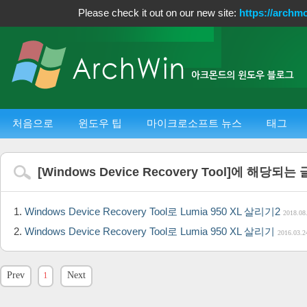
Please check it out on our new site:
https://archm
처음으로
윈도우 팁
마이크로소프트 뉴스
태그
[
Windows Device Recovery Tool
]에 해당되는 
Windows Device Recovery Tool로 Lumia 950 XL 살리기2
2018.08
Windows Device Recovery Tool로 Lumia 950 XL 살리기
2016.03.2
Prev
1
Next