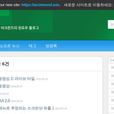
our new site:
https://archmond.win
.
새로운 사이트로 이동하세요:
소프트 뉴스
태그
방명록
C
글
6
건
 동영상 2: 라이브 타일
2014.09.14
 동영상
2014.09.12
14.09.12
I 2.0
2014.09.01
시작 메뉴로 추정되는 스크린샷 유출
1
2014.07.19