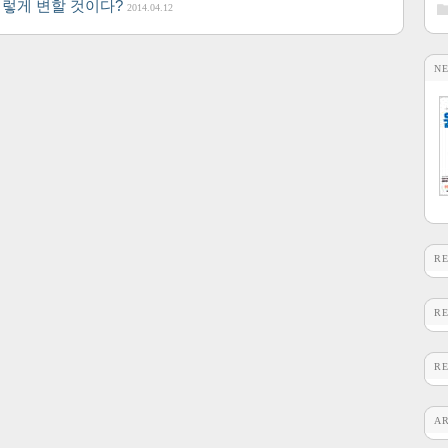
이렇게 변할 것이다?
2014.04.12
N
R
R
R
A