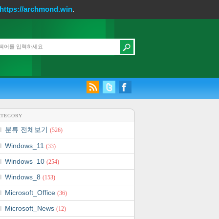
https://archmond.win
.
ATEGORY
분류 전체보기
(526)
Windows_11
(33)
Windows_10
(254)
Windows_8
(153)
Microsoft_Office
(36)
Microsoft_News
(12)