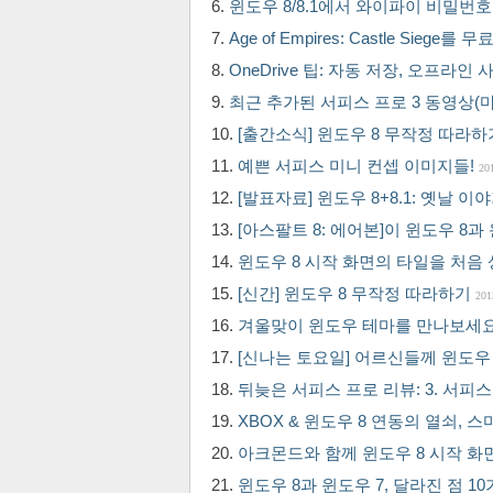
윈도우 8/8.1에서 와이파이 비밀번
Age of Empires: Castle Sieg
OneDrive 팁: 자동 저장, 오프라인
최근 추가된 서피스 프로 3 동영상
[출간소식] 윈도우 8 무작정 따라하
예쁜 서피스 미니 컨셉 이미지들!
20
[발표자료] 윈도우 8+8.1: 옛날 
[아스팔트 8: 에어본]이 윈도우 8
윈도우 8 시작 화면의 타일을 처음
[신간] 윈도우 8 무작정 따라하기
201
겨울맞이 윈도우 테마를 만나보세
[신나는 토요일] 어르신들께 윈도우
뒤늦은 서피스 프로 리뷰: 3. 서피
XBOX & 윈도우 8 연동의 열쇠, 스
아크몬드와 함께 윈도우 8 시작 
윈도우 8과 윈도우 7, 달라진 점 1