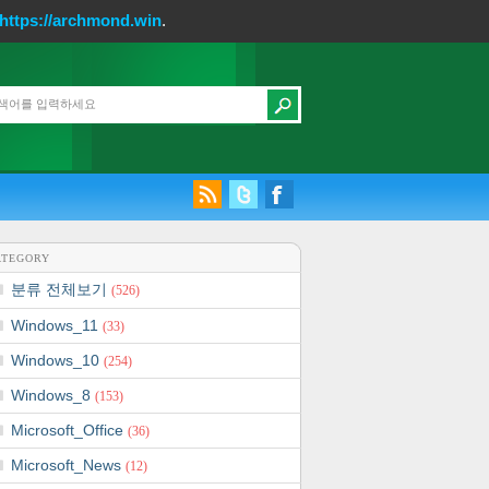
https://archmond.win
.
ATEGORY
분류 전체보기
(526)
Windows_11
(33)
Windows_10
(254)
Windows_8
(153)
Microsoft_Office
(36)
Microsoft_News
(12)