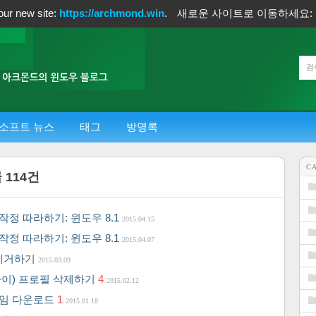
our new site:
https://archmond.win
.
새로운 사이트로 이동하세요:
소프트 뉴스
태그
방명록
C
글
114
건
작정 따라하기: 윈도우 8.1
2015.04.15
작정 따라하기: 윈도우 8.1
2015.04.07
 제거하기
2015.03.09
파이) 프로필 삭제하기
4
2015.02.12
팟 게임 다운로드
1
2015.01.18