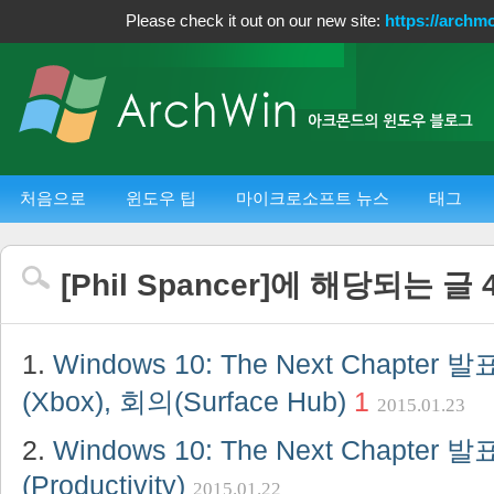
Please check it out on our new site:
https://archm
처음으로
윈도우 팁
마이크로소프트 뉴스
태그
[
Phil Spancer
]에 해당되는 글
Windows 10: The Next Chapter 
(Xbox), 회의(Surface Hub)
1
2015.01.23
Windows 10: The Next Chapter
(Productivity)
2015.01.22