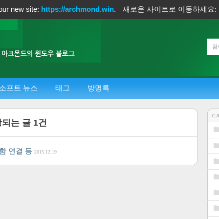
our new site:
https://archmond.win
.
새로운 사이트로 이동하세요:
소프트 뉴스
태그
방명록
C
당되는 글
1
건
지함 연결 등
2015.12.19