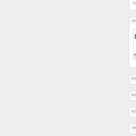
N
R
R
R
A