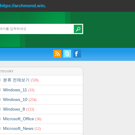
https://archmond.win
.
ATEGORY
분류 전체보기
(526)
Windows_11
(33)
Windows_10
(254)
Windows_8
(153)
Microsoft_Office
(36)
Microsoft_News
(12)