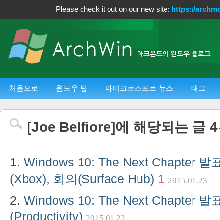
Please check it out on our new site:
https://archm
처음으로
윈도우 팁
마이크로소프트 뉴스
태그
[
Joe Belfiore
]에 해당되는 글
4
Windows 10: The Next Chapter 
(Xbox), 회의(Surface Hub)
1
2015.01.23
Windows 10: The Next Chapter
(Productivity)
2015.01.22