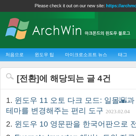
Please check it out on our new site:
https://archm
처음으로
윈도우 팁
마이크로소프트 뉴스
태그
[
전환
]에 해당되는 글
4
건
윈도우 11 오토 다크 모드: 일몰🌇
테마를 변경해주는 편리 도구
2023.02.04
윈도우 10 영문판을 한국어판으로