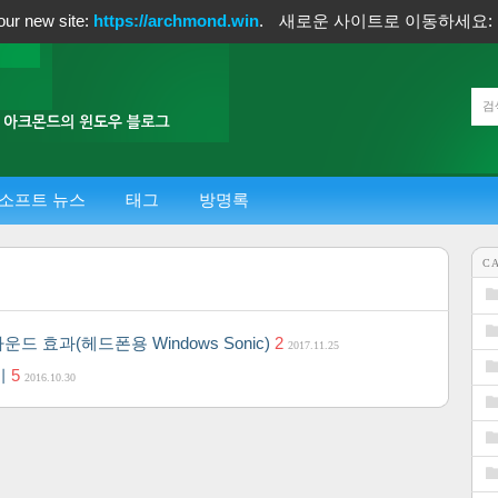
our new site:
https://archmond.win
.
새로운 사이트로 이동하세요:
소프트 뉴스
태그
방명록
C
운드 효과(헤드폰용 Windows Sonic)
2
2017.11.25
기
5
2016.10.30