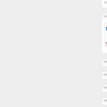
N
R
R
R
A