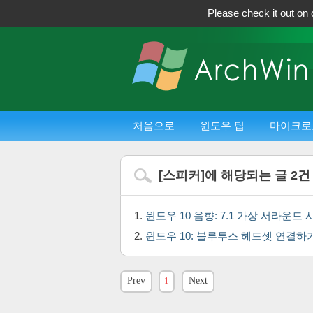
Please check it out on 
처음으로
윈도우 팁
마이크로
[
스피커
]에 해당되는 글
2
건
윈도우 10 음향: 7.1 가상 서라운드 사
윈도우 10: 블루투스 헤드셋 연결하
Prev
1
Next