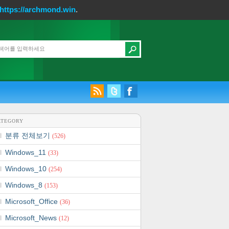
https://archmond.win
.
ATEGORY
분류 전체보기
(526)
Windows_11
(33)
Windows_10
(254)
Windows_8
(153)
Microsoft_Office
(36)
Microsoft_News
(12)