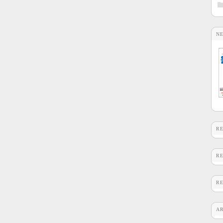
N
R
R
R
A