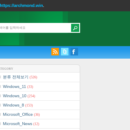
https://archmond.win
.
ATEGORY
분류 전체보기
(526)
Windows_11
(33)
Windows_10
(254)
Windows_8
(153)
Microsoft_Office
(36)
Microsoft_News
(12)