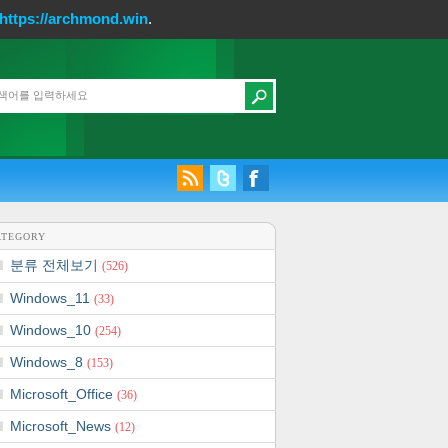
https://archmond.win
.
ATEGORY
분류 전체보기
(526)
Windows_11
(33)
Windows_10
(254)
Windows_8
(153)
Microsoft_Office
(36)
Microsoft_News
(12)