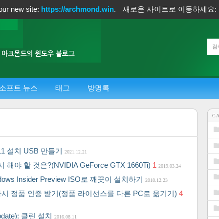
our new site:
https://archmond.win
.
새로운 사이트로 이동하세요:
소프트 뉴스
태그
방명록
C
11 설치 USB 만들기
2021.12.21
 할 것은?(NVIDIA GeForce GTX 1660Ti)
1
2019.03.24
ows Insider Preview ISO로 깨끗이 설치하기
2018.12.23
 다시 정품 인증 받기(정품 라이선스를 다른 PC로 옮기기)
4
pdate): 클린 설치
2016.08.11