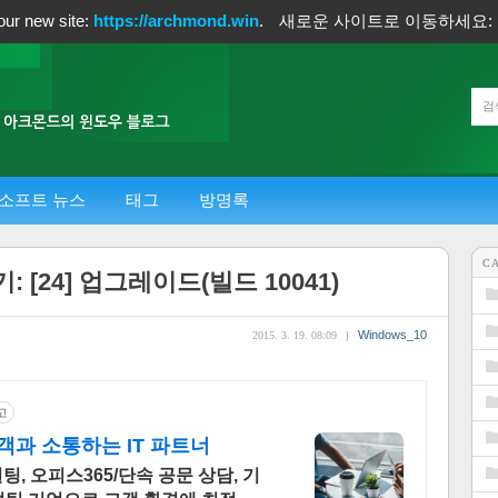
our new site:
https://archmond.win
.
새로운 사이트로 이동하세요:
소프트 뉴스
태그
방명록
C
 [24] 업그레이드(빌드 10041)
Windows_10
2015. 3. 19. 08:09
|
고
과 소통하는 IT 파트너
팅, 오피스365/단속 공문 상담, 기