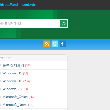
https://archmond.win
.
ATEGORY
분류 전체보기
(526)
Windows_11
(33)
Windows_10
(254)
Windows_8
(153)
Microsoft_Office
(36)
Microsoft_News
(12)