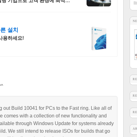
설팅 기업으로 고객 환경에 최적화
N
빠른 설치
사용하세요!
R
^
R
 out Build 10041 for PCs to the Fast ring. Like all of
R
e comes with a collection of new functionality and
available through Windows Update for systems already
A
. We still intend to release ISOs for builds that go