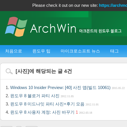
Please check it out on our new site:
https://archm
처음으로
윈도우 팁
마이크로소프트 뉴스
태그
[
사진
]에 해당되는 글
4
건
Windows 10 Insider Preview: [40] 사진 앱(빌드 10061)
2015.05.22
윈도우 8 블로거 파티 사진
2012.11.05
윈도우 8 미드나잇 파티 사진+후기 모음
2012.11.01
윈도우 8 사용자 계정: 사진 바꾸기
1
2012.03.18