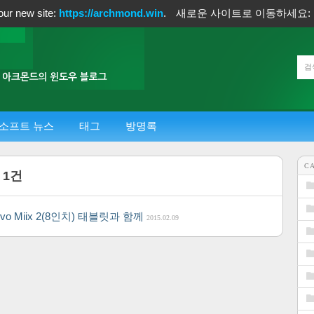
our new site:
https://archmond.win
.
새로운 사이트로 이동하세요:
소프트 뉴스
태그
방명록
C
글
1
건
enovo Miix 2(8인치) 태블릿과 함께
2015.02.09