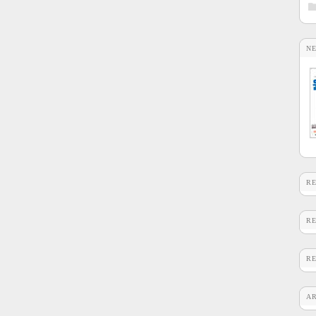
N
R
R
R
A