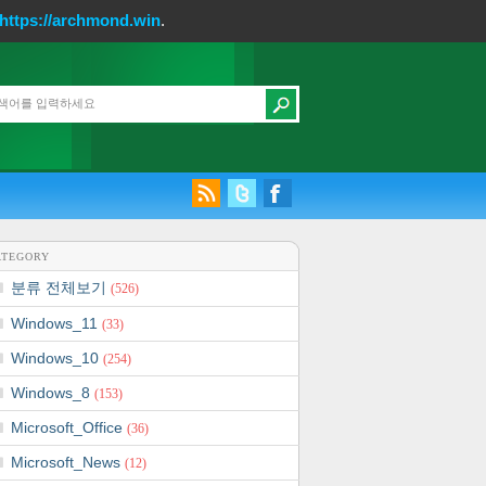
https://archmond.win
.
ATEGORY
분류 전체보기
(526)
Windows_11
(33)
Windows_10
(254)
Windows_8
(153)
Microsoft_Office
(36)
Microsoft_News
(12)