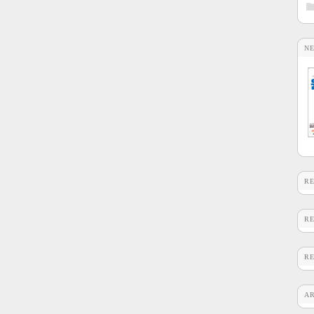
N
R
R
R
A