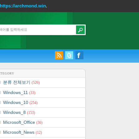
https://archmond.win
.
ATEGORY
분류 전체보기
(526)
Windows_11
(33)
Windows_10
(254)
Windows_8
(153)
Microsoft_Office
(36)
Microsoft_News
(12)