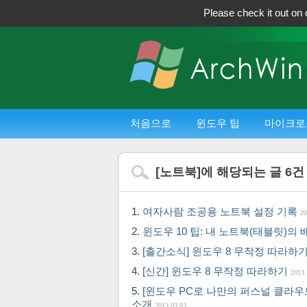
Please check it out on 
처음으로
윈도우 팁
마이크로
[
노트북
]에 해당되는 글
6
건
여자사람 조공용 노트북 설정 기록
20
윈도우 10 팁: 내 노트북(태블릿)의
[출간소식] 윈도우 8 무작정 따라하기
[신간] 윈도우 8 무작정 따라하기
2013.
[윈도우 PC로 나만의 퍼스널 클라우
소개
2013.03.03