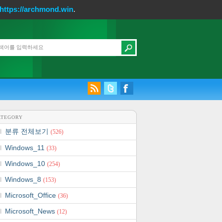
https://archmond.win
.
ATEGORY
분류 전체보기
(526)
Windows_11
(33)
Windows_10
(254)
Windows_8
(153)
Microsoft_Office
(36)
Microsoft_News
(12)