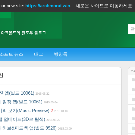
our new site:
https://archmond.win
.
새로운 사이트로 이동하세요:
소프트 뉴스
태그
방명록
C
건
] 사진 앱(빌드 10061)
2015.05.22
 일정 앱(빌드 10061)
2015.05.04
리 보기(Music Preview)
2
2015.04.07
 앱 업데이트(3D로 탐색)
2015.03.27
자 허브&피드백 앱(빌드 9926)
2015.03.09