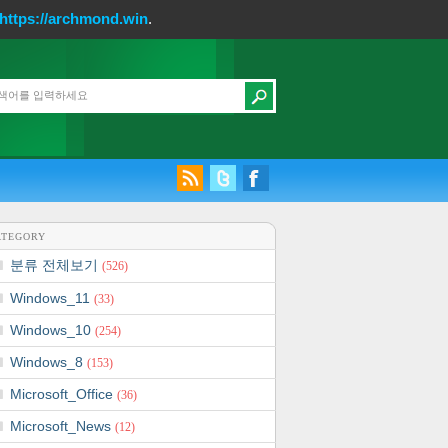
https://archmond.win
.
ATEGORY
분류 전체보기
(526)
Windows_11
(33)
Windows_10
(254)
Windows_8
(153)
Microsoft_Office
(36)
Microsoft_News
(12)