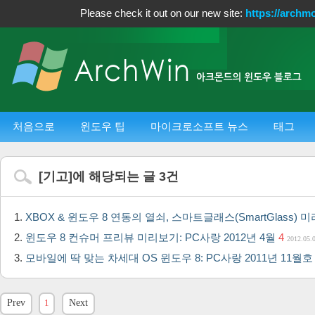
Please check it out on our new site:
https://archm
처음으로
윈도우 팁
마이크로소프트 뉴스
태그
[
기고
]에 해당되는 글
3
건
XBOX & 윈도우 8 연동의 열쇠, 스마트글래스(SmartGlass) 
윈도우 8 컨슈머 프리뷰 미리보기: PC사랑 2012년 4월
4
2012.05.
모바일에 딱 맞는 차세대 OS 윈도우 8: PC사랑 2011년 11월
Prev
1
Next