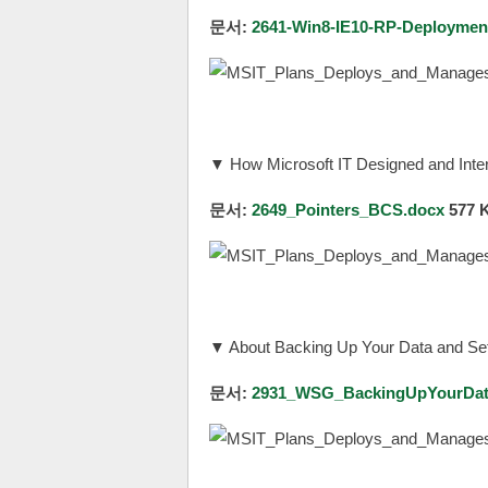
문서:
2641-Win8-IE10-RP-Deployme
▼ How Microsoft IT Designed and Inte
문서:
2649_Pointers_BCS.docx
577 
▼ About Backing Up Your Data and Set
문서:
2931_WSG_BackingUpYourData