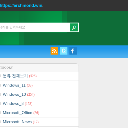
https://archmond.win
.
ATEGORY
분류 전체보기
(526)
Windows_11
(33)
Windows_10
(254)
Windows_8
(153)
Microsoft_Office
(36)
Microsoft_News
(12)