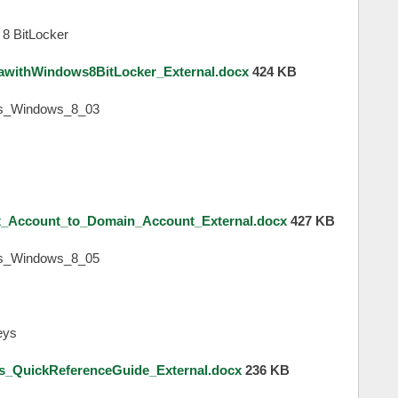
 8 BitLocker
withWindows8BitLocker_External.docx
424 KB
_Account_to_Domain_Account_External.docx
427 KB
eys
_QuickReferenceGuide_External.docx
236 KB