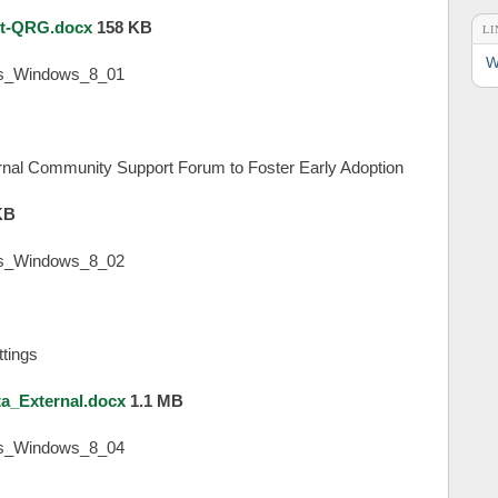
nt-QRG.docx
158 KB
LI
W
rnal Community Support Forum to Foster Early Adoption
KB
tings
_External.docx
1.1 MB