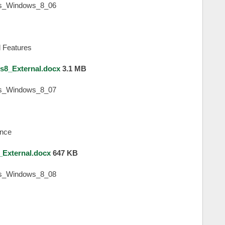
 Features
8_External.docx
3.1 MB
ence
_External.docx
647 KB