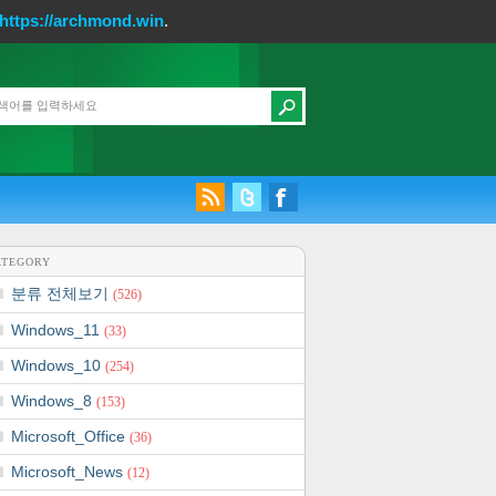
https://archmond.win
.
ATEGORY
분류 전체보기
(526)
Windows_11
(33)
Windows_10
(254)
Windows_8
(153)
Microsoft_Office
(36)
Microsoft_News
(12)