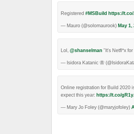
Registered
#MSBuild
https://t.
— Mauro (@solomaurook)
May 1,
Lol,
@shanselman
"It's Netfl*x f
— Isidora Katanic 🦋 (@IsidoraKat
Online registration for Build 2020 
expect this year:
https://t.co/gR1
— Mary Jo Foley (@maryjofoley)
A