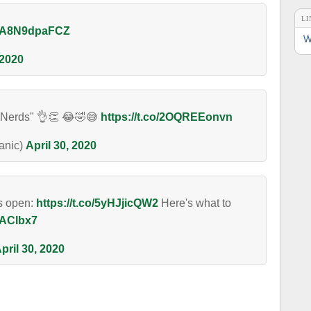
LI
co/A8N9dpaFCZ
W
 2020
or Nerds" 👌👏 😂🤣😅
https://t.co/2OQREEonvn
anic)
April 30, 2020
is open:
https://t.co/5yHJjicQW2
Here's what to
yAClbx7
pril 30, 2020