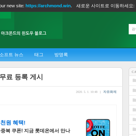
our new site:
https://archmond.win
.
새로운 사이트로 이동하세요:
소프트 뉴스
태그
방명록
C
20: 무료 등록 게시
자유화제
2020. 5. 1. 10:48
|
5천원 혜택!
+중복 쿠폰! 지금 롯데온에서 만나