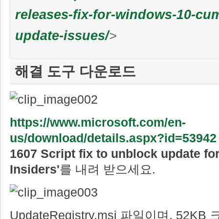
releases-fix-for-windows-10-cum
update-issues/
>
해결 도구 다운로드
https://www.microsoft.com/en-
us/download/details.aspx?id=53942
1607 Script fix to unblock update f
Insiders'
를 내려 받으세요.
UpdateRegistry.msi 파일이며, 52K