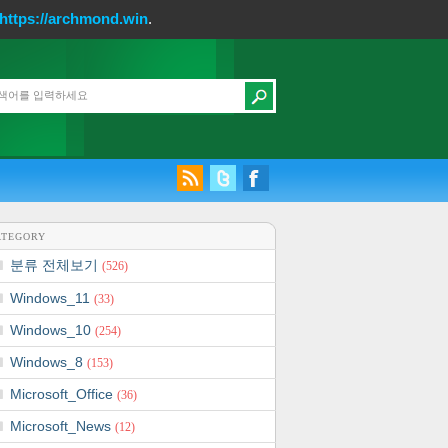
https://archmond.win
.
ATEGORY
분류 전체보기
(526)
Windows_11
(33)
Windows_10
(254)
Windows_8
(153)
Microsoft_Office
(36)
Microsoft_News
(12)