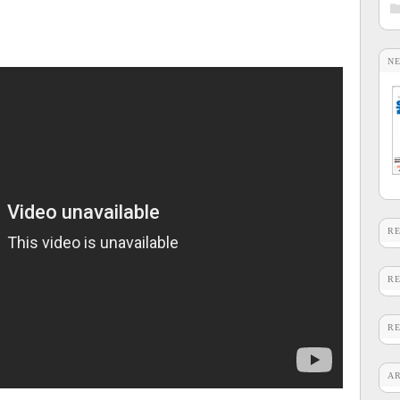
N
R
R
R
A