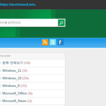
https://archmond.win
.
ATEGORY
분류 전체보기
(526)
Windows_11
(33)
Windows_10
(254)
Windows_8
(153)
Microsoft_Office
(36)
Microsoft_News
(12)