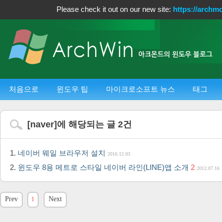
Please check it out on our new site:
https://archm
처음으로
윈도우 팁
마이크로소프트 뉴스
태그
[
naver
]에 해당되는 글
2
건
네이버 웨일 브라우저 설치
2016.12.03
윈도우 8용 메트로 스타일 네이버 라인(LINE)앱 소개
2
2012.07.16
Prev
1
Next