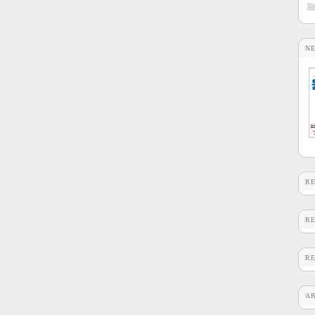
N
R
R
R
A