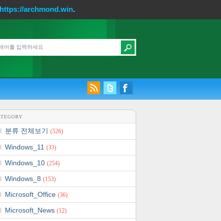
https://archmond.win
.
ATEGORY
분류 전체보기
(526)
Windows_11
(33)
Windows_10
(254)
Windows_8
(153)
Microsoft_Office
(36)
Microsoft_News
(12)