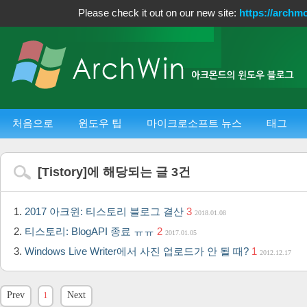
Please check it out on our new site:
https://archm
처음으로
윈도우 팁
마이크로소프트 뉴스
태그
[
Tistory
]에 해당되는 글
3
건
2017 아크윈: 티스토리 블로그 결산
3
2018.01.08
티스토리: BlogAPI 종료 ㅠㅠ
2
2017.01.05
Windows Live Writer에서 사진 업로드가 안 될 때?
1
2012.12.17
Prev
1
Next