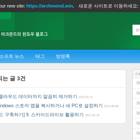
our new site:
https://archmond.win
.
새로운 사이트로 이동하세요:
소프트 뉴스
태그
방명록
C
되는 글
3
건
기/클라우드 데이터까지 말끔히 제거하기
2019.02.21
Windows 스토어 앱을 복사하거나 새 PC로 설정하기
2013.08.08
드 구축하기] 9. 스카이드라이브 활용하기
2013.03.19