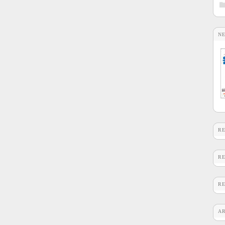
N
R
R
R
A