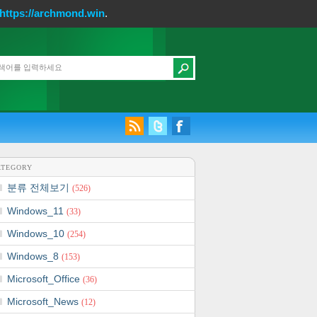
https://archmond.win
.
ATEGORY
분류 전체보기
(526)
Windows_11
(33)
Windows_10
(254)
Windows_8
(153)
Microsoft_Office
(36)
Microsoft_News
(12)