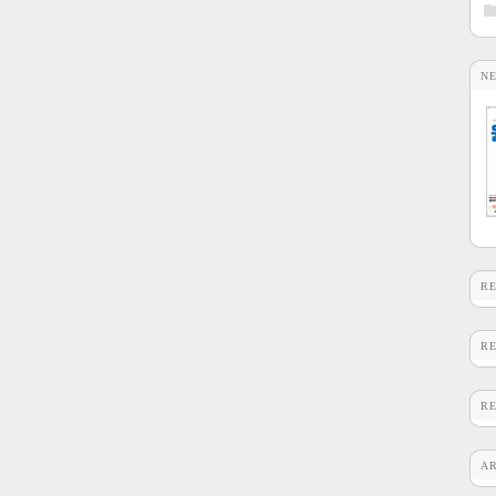
N
R
R
R
A