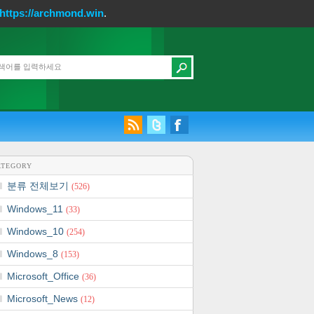
https://archmond.win
.
ATEGORY
분류 전체보기
(526)
Windows_11
(33)
Windows_10
(254)
Windows_8
(153)
Microsoft_Office
(36)
Microsoft_News
(12)