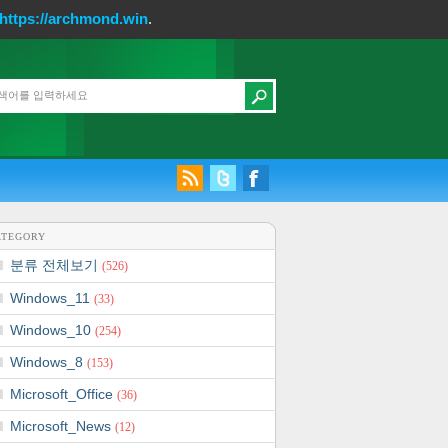
https://archmond.win
.
ATEGORY
분류 전체보기
(526)
Windows_11
(33)
Windows_10
(254)
Windows_8
(153)
Microsoft_Office
(36)
Microsoft_News
(12)