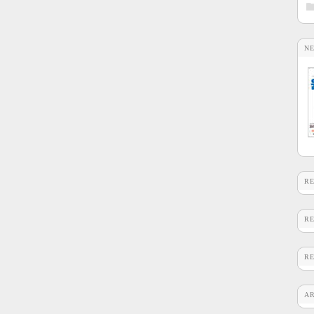
N
R
R
R
A