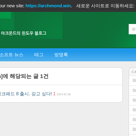
our new site:
https://archmond.win
.
새로운 사이트로 이동하세요:
소프트 뉴스
태그
방명록
C
n
]에 해당되는 글
1
건
 싱크패드 8 출시. 갖고 싶다!
1
2014.01.06